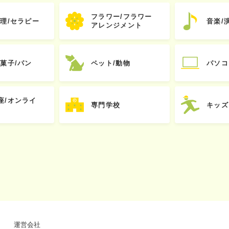
フラワー/フラワー
心理/セラピー
音楽/
アレンジメント
お菓子/パン
ペット/動物
パソコ
座/オンライ
専門学校
キッズ
運営会社