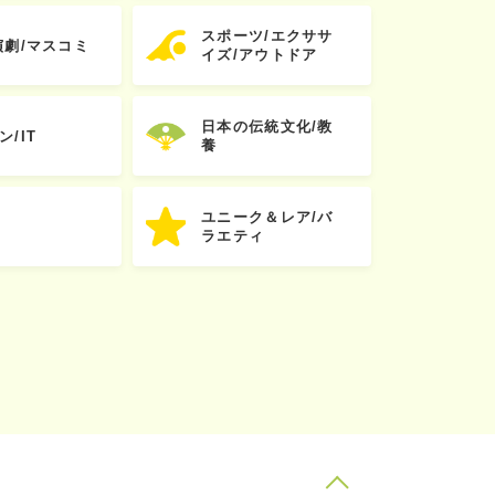
スポーツ/エクササ
演劇/マスコミ
イズ/アウトドア
日本の伝統文化/教
ン/IT
養
ユニーク＆レア/バ
ラエティ