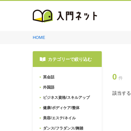
HOME
カテゴリーで絞り込む
0
英会話
件
外国語
該当する
ビジネス資格/スキルアップ
健康/ボディケア/整体
美容/エステ/ネイル
ダンス/フラダンス/舞踏