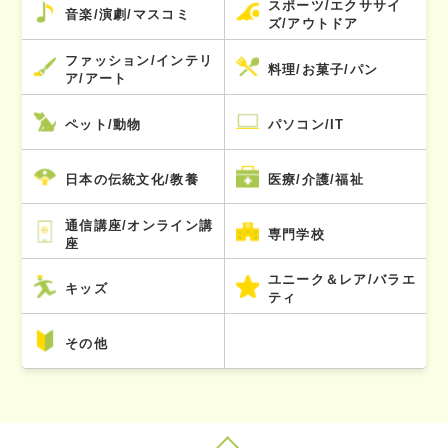
スポーツ/エクササイ
音楽/演劇/マスコミ
ズ/アウトドア
ファッション/インテリ
料理/お菓子/パン
ア/アート
ペット/動物
パソコン/IT
日本の伝統文化/教養
医療/介護/福祉
通信講座/オンライン講
専門学校
座
ユニーク＆レア/バラエ
キッズ
ティ
その他