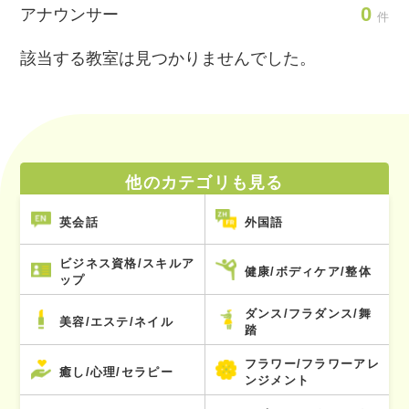
0
アナウンサー
件
該当する教室は見つかりませんでした。
他のカテゴリも見る
英会話
外国語
ビジネス資格/スキルア
健康/ボディケア/整体
ップ
ダンス/フラダンス/舞
美容/エステ/ネイル
踏
フラワー/フラワーアレ
癒し/心理/セラピー
ンジメント