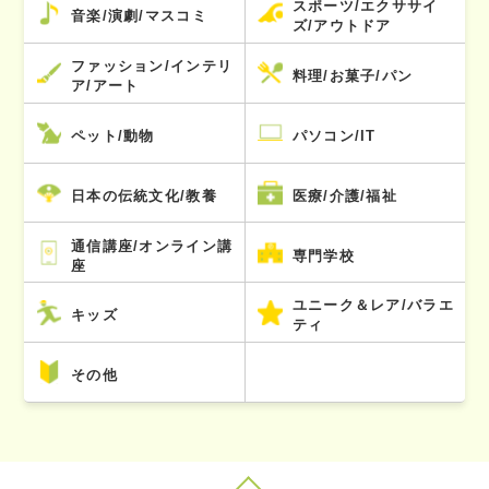
スポーツ/エクササイ
音楽/演劇/マスコミ
ズ/アウトドア
ファッション/インテリ
料理/お菓子/パン
ア/アート
ペット/動物
パソコン/IT
日本の伝統文化/教養
医療/介護/福祉
通信講座/オンライン講
専門学校
座
ユニーク＆レア/バラエ
キッズ
ティ
その他