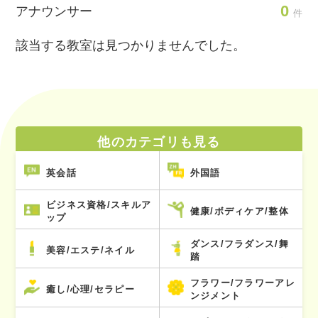
0
アナウンサー
件
該当する教室は見つかりませんでした。
他のカテゴリも見る
英会話
外国語
ビジネス資格/スキルア
健康/ボディケア/整体
ップ
ダンス/フラダンス/舞
美容/エステ/ネイル
踏
フラワー/フラワーアレ
癒し/心理/セラピー
ンジメント