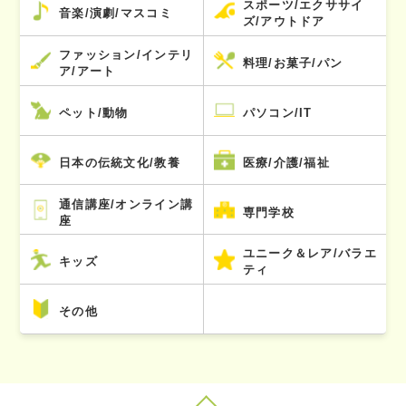
スポーツ/エクササイ
音楽/演劇/マスコミ
ズ/アウトドア
ファッション/インテリ
料理/お菓子/パン
ア/アート
ペット/動物
パソコン/IT
日本の伝統文化/教養
医療/介護/福祉
通信講座/オンライン講
専門学校
座
ユニーク＆レア/バラエ
キッズ
ティ
その他