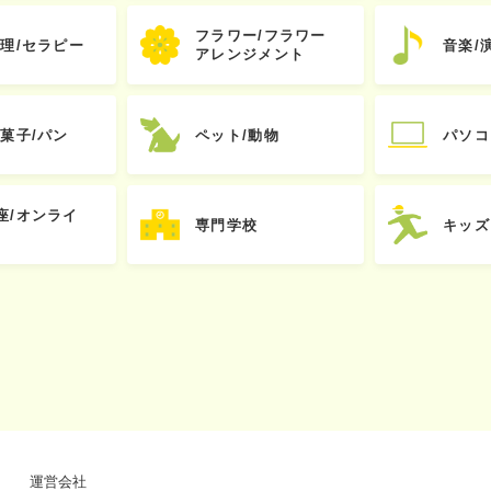
フラワー/フラワー
心理/セラピー
音楽/
アレンジメント
お菓子/パン
ペット/動物
パソコ
座/オンライ
専門学校
キッズ
運営会社