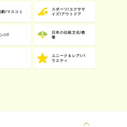
スポーツ/エクササ
演劇/マスコミ
イズ/アウトドア
日本の伝統文化/教
ン/IT
養
ユニーク＆レア/バ
ラエティ