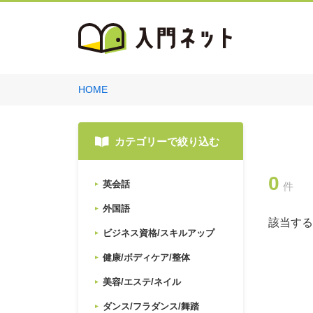
HOME
カテゴリーで絞り込む
0
英会話
件
外国語
該当する
ビジネス資格/スキルアップ
健康/ボディケア/整体
美容/エステ/ネイル
ダンス/フラダンス/舞踏