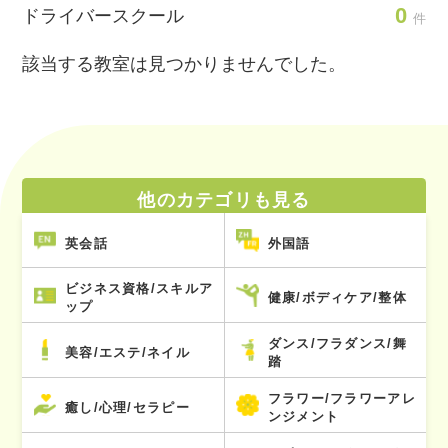
0
ドライバースクール
件
該当する教室は見つかりませんでした。
他のカテゴリも見る
英会話
外国語
ビジネス資格/スキルア
健康/ボディケア/整体
ップ
ダンス/フラダンス/舞
美容/エステ/ネイル
踏
フラワー/フラワーアレ
癒し/心理/セラピー
ンジメント