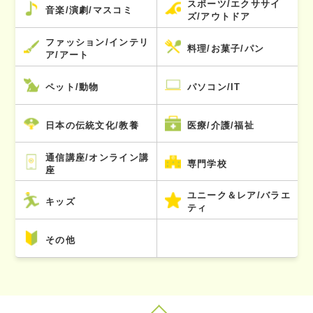
スポーツ/エクササイ
音楽/演劇/マスコミ
ズ/アウトドア
ファッション/インテリ
料理/お菓子/パン
ア/アート
ペット/動物
パソコン/IT
日本の伝統文化/教養
医療/介護/福祉
通信講座/オンライン講
専門学校
座
ユニーク＆レア/バラエ
キッズ
ティ
その他