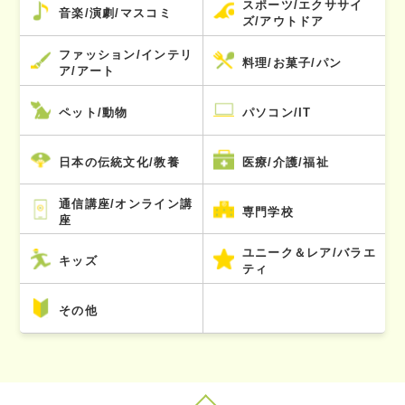
スポーツ/エクササイ
音楽/演劇/マスコミ
ズ/アウトドア
ファッション/インテリ
料理/お菓子/パン
ア/アート
ペット/動物
パソコン/IT
日本の伝統文化/教養
医療/介護/福祉
通信講座/オンライン講
専門学校
座
ユニーク＆レア/バラエ
キッズ
ティ
その他