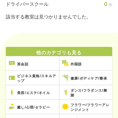
0
ドライバースクール
件
該当する教室は見つかりませんでした。
他のカテゴリも見る
英会話
外国語
ビジネス資格/スキルア
健康/ボディケア/整体
ップ
ダンス/フラダンス/舞
美容/エステ/ネイル
踏
フラワー/フラワーアレ
癒し/心理/セラピー
ンジメント