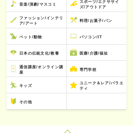
スポーツ/エクササイ
音楽/演劇/マスコミ
ズ/アウトドア
ファッション/インテリ
料理/お菓子/パン
ア/アート
ペット/動物
パソコン/IT
日本の伝統文化/教養
医療/介護/福祉
通信講座/オンライン講
専門学校
座
ユニーク＆レア/バラエ
キッズ
ティ
その他