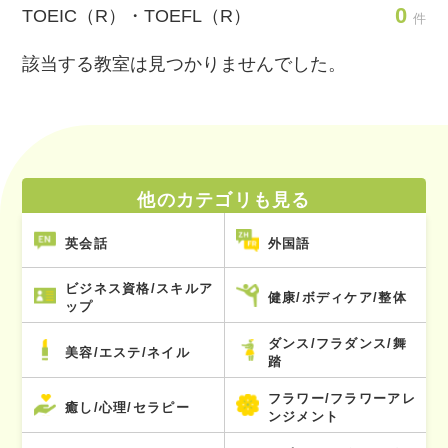
0
TOEIC（R）・TOEFL（R）
件
該当する教室は見つかりませんでした。
他のカテゴリも見る
英会話
外国語
ビジネス資格/スキルア
健康/ボディケア/整体
ップ
ダンス/フラダンス/舞
美容/エステ/ネイル
踏
フラワー/フラワーアレ
癒し/心理/セラピー
ンジメント