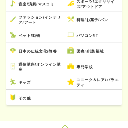
スポーツ/エクササイ
音楽/演劇/マスコミ
ズ/アウトドア
ファッション/インテリ
料理/お菓子/パン
ア/アート
ペット/動物
パソコン/IT
日本の伝統文化/教養
医療/介護/福祉
通信講座/オンライン講
専門学校
座
ユニーク＆レア/バラエ
キッズ
ティ
その他