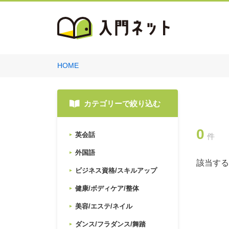
HOME
カテゴリーで絞り込む
0
英会話
件
外国語
該当する
ビジネス資格/スキルアップ
健康/ボディケア/整体
美容/エステ/ネイル
ダンス/フラダンス/舞踏