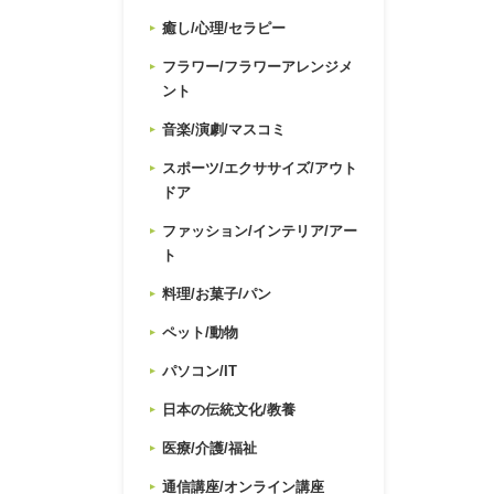
癒し/心理/セラピー
フラワー/フラワーアレンジメ
ント
音楽/演劇/マスコミ
スポーツ/エクササイズ/アウト
ドア
ファッション/インテリア/アー
ト
料理/お菓子/パン
ペット/動物
パソコン/IT
日本の伝統文化/教養
医療/介護/福祉
通信講座/オンライン講座