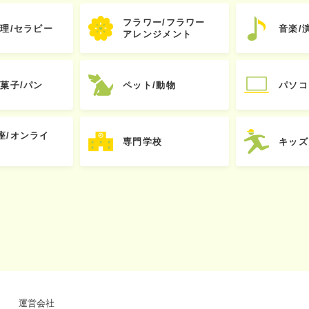
フラワー/フラワー
心理/セラピー
音楽/
アレンジメント
お菓子/パン
ペット/動物
パソコ
座/オンライ
専門学校
キッズ
運営会社