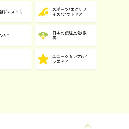
スポーツ/エクササ
演劇/マスコミ
イズ/アウトドア
日本の伝統文化/教
ン/IT
養
ユニーク＆レア/バ
ラエティ