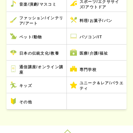
スポーツ/エクササイ
音楽/演劇/マスコミ
ズ/アウトドア
ファッション/インテリ
料理/お菓子/パン
ア/アート
ペット/動物
パソコン/IT
日本の伝統文化/教養
医療/介護/福祉
通信講座/オンライン講
専門学校
座
ユニーク＆レア/バラエ
キッズ
ティ
その他