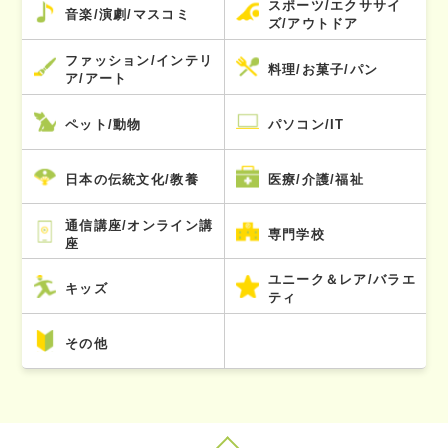
スポーツ/エクササイ
音楽/演劇/マスコミ
ズ/アウトドア
ファッション/インテリ
料理/お菓子/パン
ア/アート
ペット/動物
パソコン/IT
日本の伝統文化/教養
医療/介護/福祉
通信講座/オンライン講
専門学校
座
ユニーク＆レア/バラエ
キッズ
ティ
その他