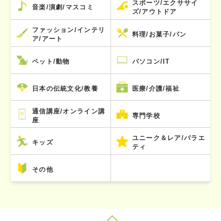
スポーツ/エクササイ
音楽/演劇/マスコミ
ズ/アウトドア
ファッション/インテリ
料理/お菓子/パン
ア/アート
ペット/動物
パソコン/IT
日本の伝統文化/教養
医療/介護/福祉
通信講座/オンライン講
専門学校
座
ユニーク＆レア/バラエ
キッズ
ティ
その他