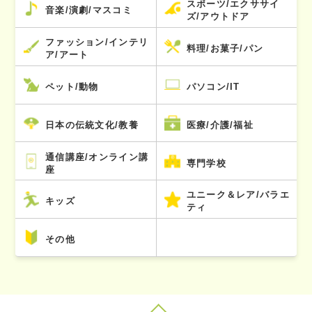
スポーツ/エクササイ
音楽/演劇/マスコミ
ズ/アウトドア
ファッション/インテリ
料理/お菓子/パン
ア/アート
ペット/動物
パソコン/IT
日本の伝統文化/教養
医療/介護/福祉
通信講座/オンライン講
専門学校
座
ユニーク＆レア/バラエ
キッズ
ティ
その他