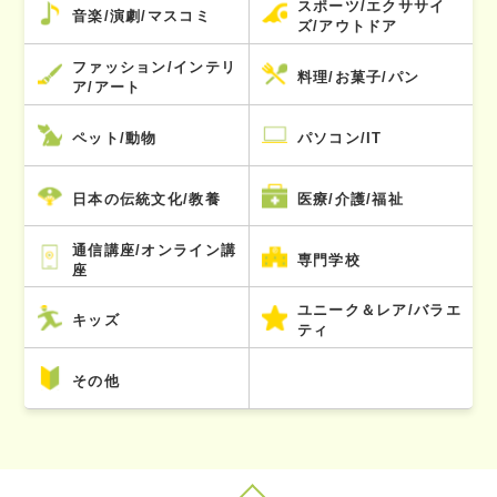
スポーツ/エクササイ
音楽/演劇/マスコミ
ズ/アウトドア
ファッション/インテリ
料理/お菓子/パン
ア/アート
ペット/動物
パソコン/IT
日本の伝統文化/教養
医療/介護/福祉
通信講座/オンライン講
専門学校
座
ユニーク＆レア/バラエ
キッズ
ティ
その他