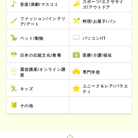
スポーツ/エクササイ
音楽/演劇/マスコミ
ズ/アウトドア
ファッション/インテリ
料理/お菓子/パン
ア/アート
ペット/動物
パソコン/IT
日本の伝統文化/教養
医療/介護/福祉
通信講座/オンライン講
専門学校
座
ユニーク＆レア/バラエ
キッズ
ティ
その他