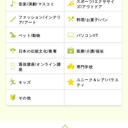
スポーツ/エクササイ
音楽/演劇/マスコミ
ズ/アウトドア
ファッション/インテリ
料理/お菓子/パン
ア/アート
ペット/動物
パソコン/IT
日本の伝統文化/教養
医療/介護/福祉
通信講座/オンライン講
専門学校
座
ユニーク＆レア/バラエ
キッズ
ティ
その他