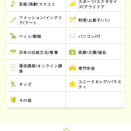
スポーツ/エクササイ
音楽/演劇/マスコミ
ズ/アウトドア
ファッション/インテリ
料理/お菓子/パン
ア/アート
ペット/動物
パソコン/IT
日本の伝統文化/教養
医療/介護/福祉
通信講座/オンライン講
専門学校
座
ユニーク＆レア/バラエ
キッズ
ティ
その他