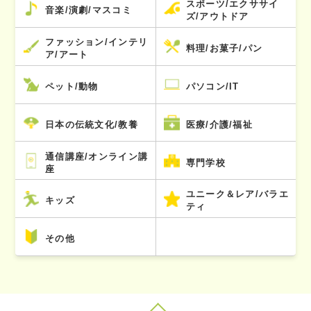
スポーツ/エクササイ
音楽/演劇/マスコミ
ズ/アウトドア
ファッション/インテリ
料理/お菓子/パン
ア/アート
ペット/動物
パソコン/IT
日本の伝統文化/教養
医療/介護/福祉
通信講座/オンライン講
専門学校
座
ユニーク＆レア/バラエ
キッズ
ティ
その他