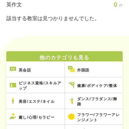
0
英作文
件
該当する教室は見つかりませんでした。
他のカテゴリも見る
英会話
外国語
ビジネス資格/スキルア
健康/ボディケア/整体
ップ
ダンス/フラダンス/舞
美容/エステ/ネイル
踏
フラワー/フラワーアレ
癒し/心理/セラピー
ンジメント