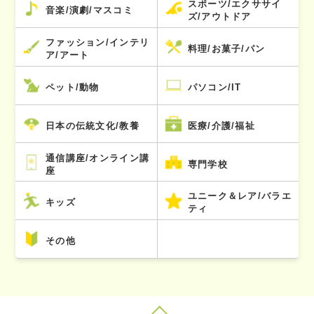
スポーツ/エクササイ
音楽/演劇/マスコミ
ズ/アウトドア
ファッション/インテリ
料理/お菓子/パン
ア/アート
ペット/動物
パソコン/IT
日本の伝統文化/教養
医療/介護/福祉
通信講座/オンライン講
専門学校
座
ユニーク＆レア/バラエ
キッズ
ティ
その他