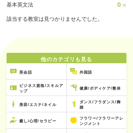
0
基本英文法
件
該当する教室は見つかりませんでした。
他のカテゴリも見る
英会話
外国語
ビジネス資格/スキルア
健康/ボディケア/整体
ップ
ダンス/フラダンス/舞
美容/エステ/ネイル
踏
フラワー/フラワーアレ
癒し/心理/セラピー
ンジメント