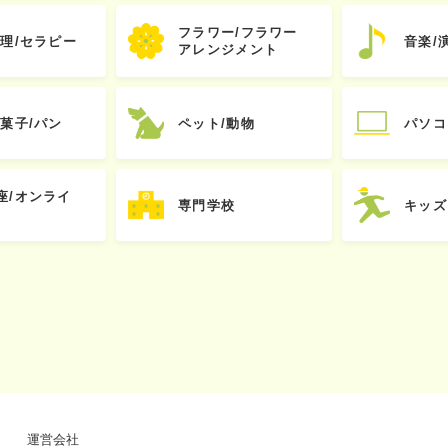
フラワー/フラワー
心理/セラピー
音楽/
アレンジメント
お菓子/パン
ペット/動物
パソコ
座/オンライ
専門学校
キッズ
運営会社