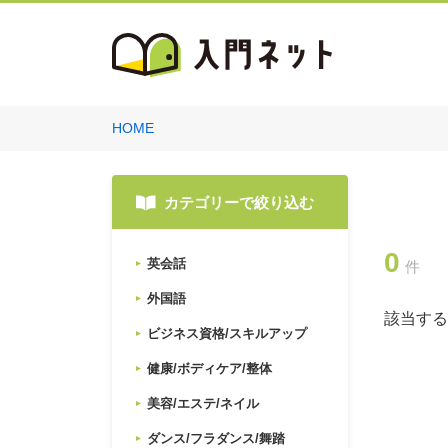
HOME
カテゴリーで絞り込む
0
英会話
件
外国語
該当する
ビジネス資格/スキルアップ
健康/ボディケア/整体
美容/エステ/ネイル
ダンス/フラダンス/舞踏