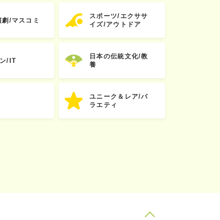
スポーツ/エクササ
演劇/マスコミ
イズ/アウトドア
日本の伝統文化/教
ン/IT
養
ユニーク＆レア/バ
ラエティ