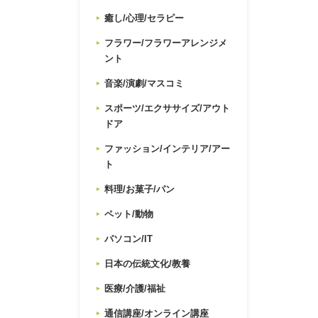
癒し/心理/セラピー
フラワー/フラワーアレンジメ
ント
音楽/演劇/マスコミ
スポーツ/エクササイズ/アウト
ドア
ファッション/インテリア/アー
ト
料理/お菓子/パン
ペット/動物
パソコン/IT
日本の伝統文化/教養
医療/介護/福祉
通信講座/オンライン講座