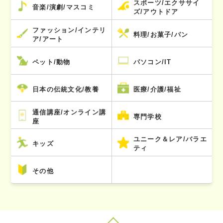
スポーツ/エクササイ
音楽/演劇/マスコミ
ズ/アウトドア
ファッション/インテリ
料理/お菓子/パン
ア/アート
ペット/動物
パソコン/IT
日本の伝統文化/教養
医療/介護/福祉
通信講座/オンライン講
専門学校
座
ユニーク＆レア/バラエ
キッズ
ティ
その他