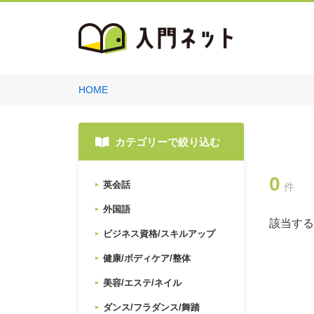
HOME
カテゴリーで絞り込む
0
英会話
件
外国語
該当する
ビジネス資格/スキルアップ
健康/ボディケア/整体
美容/エステ/ネイル
ダンス/フラダンス/舞踏