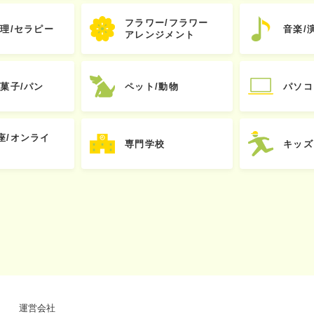
フラワー/フラワー
心理/セラピー
音楽/
アレンジメント
お菓子/パン
ペット/動物
パソコ
座/オンライ
専門学校
キッズ
運営会社