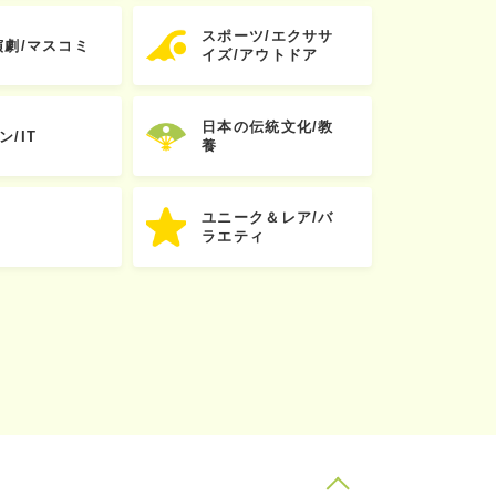
スポーツ/エクササ
演劇/マスコミ
イズ/アウトドア
日本の伝統文化/教
ン/IT
養
ユニーク＆レア/バ
ラエティ