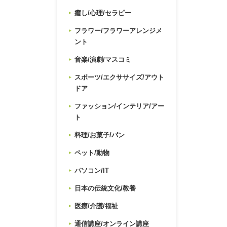
癒し/心理/セラピー
フラワー/フラワーアレンジメ
ント
音楽/演劇/マスコミ
スポーツ/エクササイズ/アウト
ドア
ファッション/インテリア/アー
ト
料理/お菓子/パン
ペット/動物
パソコン/IT
日本の伝統文化/教養
医療/介護/福祉
通信講座/オンライン講座