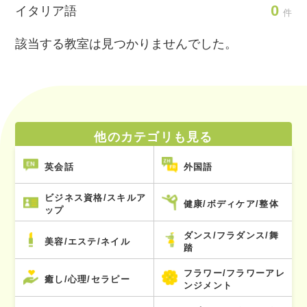
0
イタリア語
件
該当する教室は見つかりませんでした。
他のカテゴリも見る
英会話
外国語
ビジネス資格/スキルア
健康/ボディケア/整体
ップ
ダンス/フラダンス/舞
美容/エステ/ネイル
踏
フラワー/フラワーアレ
癒し/心理/セラピー
ンジメント