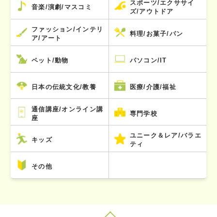
スポーツ/エクササイ
音楽/演劇/マスコミ
ズ/アウトドア
ファッション/インテリ
料理/お菓子/パン
ア/アート
ペット/動物
パソコン/IT
日本の伝統文化/教養
医療/介護/福祉
通信講座/オンライン講
専門学校
座
ユニーク＆レア/バラエ
キッズ
ティ
その他