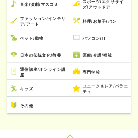
スポーツ/エクササイ
音楽/演劇/マスコミ
ズ/アウトドア
ファッション/インテリ
料理/お菓子/パン
ア/アート
ペット/動物
パソコン/IT
日本の伝統文化/教養
医療/介護/福祉
通信講座/オンライン講
専門学校
座
ユニーク＆レア/バラエ
キッズ
ティ
その他