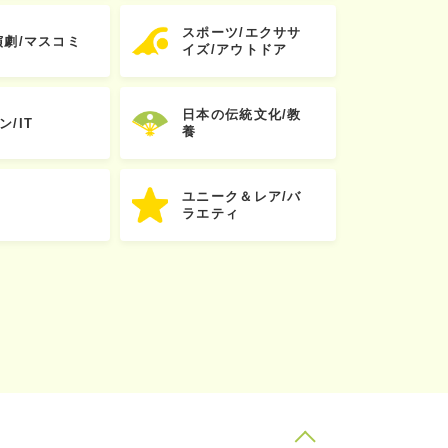
スポーツ/エクササ
演劇/マスコミ
イズ/アウトドア
日本の伝統文化/教
ン/IT
養
ユニーク＆レア/バ
ラエティ