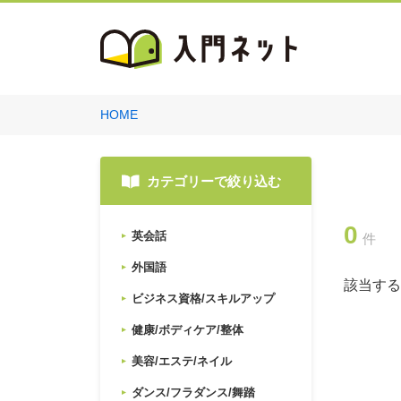
HOME
カテゴリーで絞り込む
0
英会話
件
外国語
該当する
ビジネス資格/スキルアップ
健康/ボディケア/整体
美容/エステ/ネイル
ダンス/フラダンス/舞踏