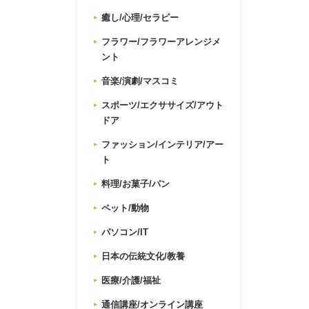
癒し/心理/セラピー
フラワー/フラワーアレンジメ
ント
音楽/演劇/マスコミ
スポーツ/エクササイズ/アウト
ドア
ファッション/インテリア/アー
ト
料理/お菓子/パン
ペット/動物
パソコン/IT
日本の伝統文化/教養
医療/介護/福祉
通信講座/オンライン講座