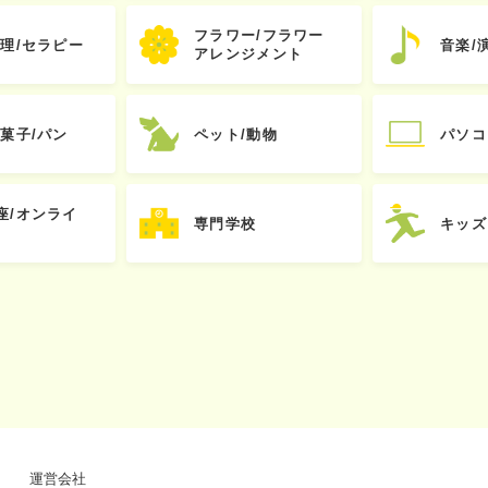
フラワー/フラワー
心理/セラピー
音楽/
アレンジメント
お菓子/パン
ペット/動物
パソコ
座/オンライ
専門学校
キッズ
運営会社