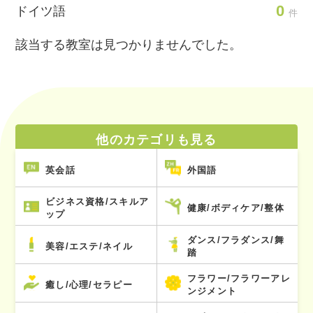
0
ドイツ語
件
該当する教室は見つかりませんでした。
他のカテゴリも見る
英会話
外国語
ビジネス資格/スキルア
健康/ボディケア/整体
ップ
ダンス/フラダンス/舞
美容/エステ/ネイル
踏
フラワー/フラワーアレ
癒し/心理/セラピー
ンジメント