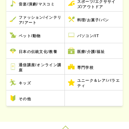
スポーツ/エクササイ
音楽/演劇/マスコミ
ズ/アウトドア
ファッション/インテリ
料理/お菓子/パン
ア/アート
ペット/動物
パソコン/IT
日本の伝統文化/教養
医療/介護/福祉
通信講座/オンライン講
専門学校
座
ユニーク＆レア/バラエ
キッズ
ティ
その他