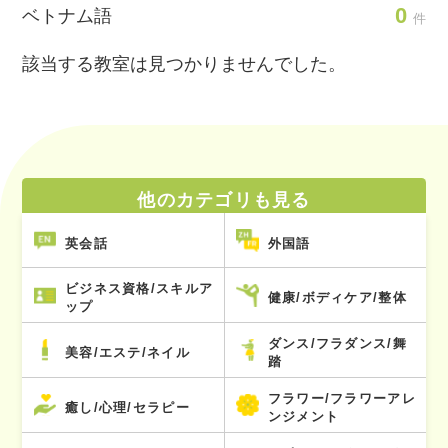
0
ベトナム語
件
該当する教室は見つかりませんでした。
他のカテゴリも見る
英会話
外国語
ビジネス資格/スキルア
健康/ボディケア/整体
ップ
ダンス/フラダンス/舞
美容/エステ/ネイル
踏
フラワー/フラワーアレ
癒し/心理/セラピー
ンジメント