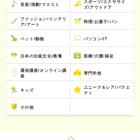
スポーツ/エクササイ
音楽/演劇/マスコミ
ズ/アウトドア
ファッション/インテリ
料理/お菓子/パン
ア/アート
ペット/動物
パソコン/IT
日本の伝統文化/教養
医療/介護/福祉
通信講座/オンライン講
専門学校
座
ユニーク＆レア/バラエ
キッズ
ティ
その他