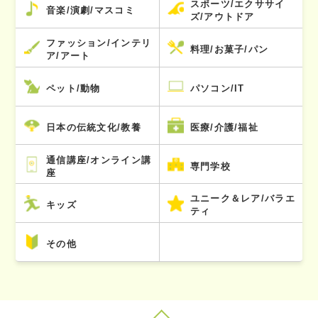
スポーツ/エクササイ
音楽/演劇/マスコミ
ズ/アウトドア
ファッション/インテリ
料理/お菓子/パン
ア/アート
ペット/動物
パソコン/IT
日本の伝統文化/教養
医療/介護/福祉
通信講座/オンライン講
専門学校
座
ユニーク＆レア/バラエ
キッズ
ティ
その他