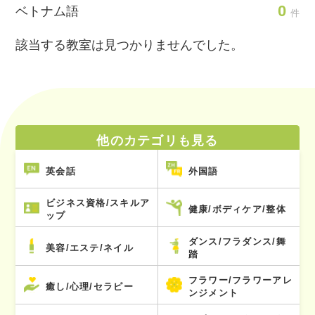
0
ベトナム語
件
該当する教室は見つかりませんでした。
他のカテゴリも見る
英会話
外国語
ビジネス資格/スキルア
健康/ボディケア/整体
ップ
ダンス/フラダンス/舞
美容/エステ/ネイル
踏
フラワー/フラワーアレ
癒し/心理/セラピー
ンジメント