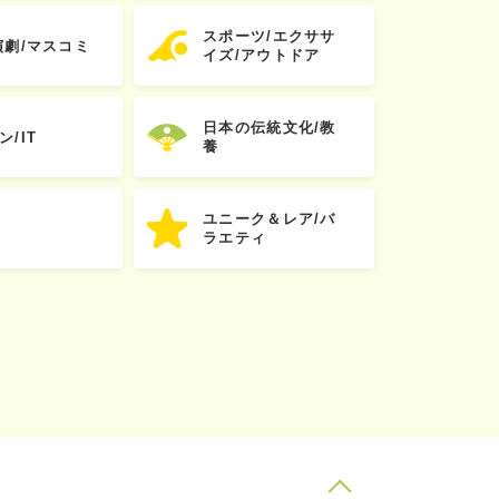
スポーツ/エクササ
演劇/マスコミ
イズ/アウトドア
日本の伝統文化/教
ン/IT
養
ユニーク＆レア/バ
ラエティ