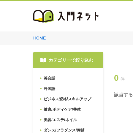
HOME
カテゴリーで絞り込む
0
英会話
件
外国語
該当する
ビジネス資格/スキルアップ
健康/ボディケア/整体
美容/エステ/ネイル
ダンス/フラダンス/舞踏