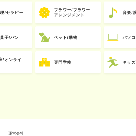
フラワー/フラワー
心理/セラピー
音楽/
アレンジメント
お菓子/パン
ペット/動物
パソコ
座/オンライ
専門学校
キッズ
運営会社