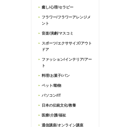
癒し/心理/セラピー
フラワー/フラワーアレンジメ
ント
音楽/演劇/マスコミ
スポーツ/エクササイズ/アウト
ドア
ファッション/インテリア/アー
ト
料理/お菓子/パン
ペット/動物
パソコン/IT
日本の伝統文化/教養
医療/介護/福祉
通信講座/オンライン講座