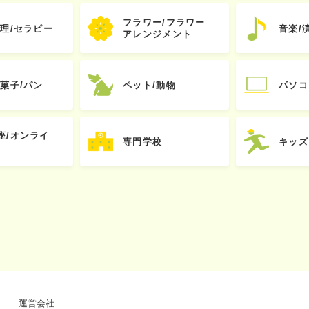
フラワー/フラワー
心理/セラピー
音楽/
アレンジメント
お菓子/パン
ペット/動物
パソコ
座/オンライ
専門学校
キッズ
運営会社