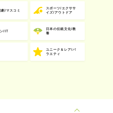
スポーツ/エクササ
演劇/マスコミ
イズ/アウトドア
日本の伝統文化/教
ン/IT
養
ユニーク＆レア/バ
ラエティ