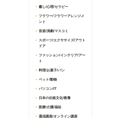
癒し/心理/セラピー
フラワー/フラワーアレンジメ
ント
音楽/演劇/マスコミ
スポーツ/エクササイズ/アウト
ドア
ファッション/インテリア/アー
ト
料理/お菓子/パン
ペット/動物
パソコン/IT
日本の伝統文化/教養
医療/介護/福祉
通信講座/オンライン講座