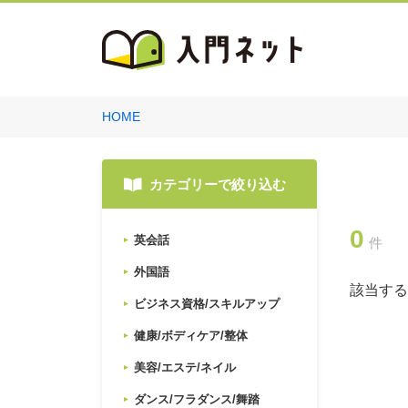
HOME
カテゴリーで絞り込む
0
英会話
件
外国語
該当する
ビジネス資格/スキルアップ
健康/ボディケア/整体
美容/エステ/ネイル
ダンス/フラダンス/舞踏