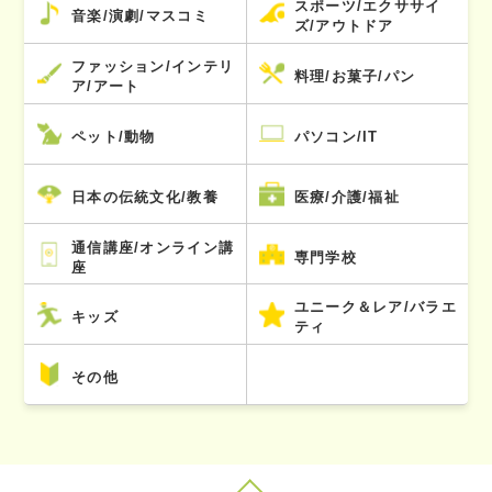
スポーツ/エクササイ
音楽/演劇/マスコミ
ズ/アウトドア
ファッション/インテリ
料理/お菓子/パン
ア/アート
ペット/動物
パソコン/IT
日本の伝統文化/教養
医療/介護/福祉
通信講座/オンライン講
専門学校
座
ユニーク＆レア/バラエ
キッズ
ティ
その他