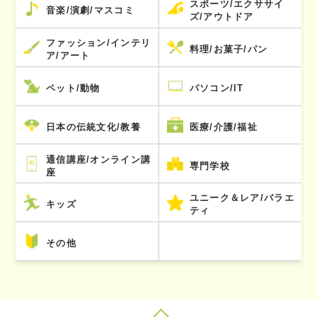
スポーツ/エクササイ
音楽/演劇/マスコミ
ズ/アウトドア
ファッション/インテリ
料理/お菓子/パン
ア/アート
ペット/動物
パソコン/IT
日本の伝統文化/教養
医療/介護/福祉
通信講座/オンライン講
専門学校
座
ユニーク＆レア/バラエ
キッズ
ティ
その他