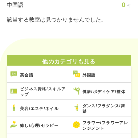
0
中国語
件
該当する教室は見つかりませんでした。
他のカテゴリも見る
英会話
外国語
ビジネス資格/スキルア
健康/ボディケア/整体
ップ
ダンス/フラダンス/舞
美容/エステ/ネイル
踏
フラワー/フラワーアレ
癒し/心理/セラピー
ンジメント