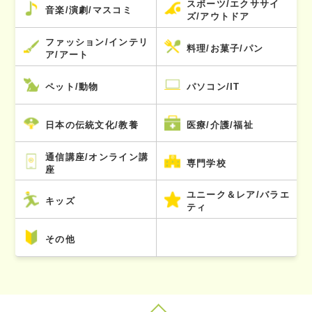
スポーツ/エクササイ
音楽/演劇/マスコミ
ズ/アウトドア
ファッション/インテリ
料理/お菓子/パン
ア/アート
ペット/動物
パソコン/IT
日本の伝統文化/教養
医療/介護/福祉
通信講座/オンライン講
専門学校
座
ユニーク＆レア/バラエ
キッズ
ティ
その他