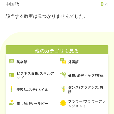
0
中国語
件
該当する教室は見つかりませんでした。
他のカテゴリも見る
英会話
外国語
ビジネス資格/スキルア
健康/ボディケア/整体
ップ
ダンス/フラダンス/舞
美容/エステ/ネイル
踏
フラワー/フラワーアレ
癒し/心理/セラピー
ンジメント