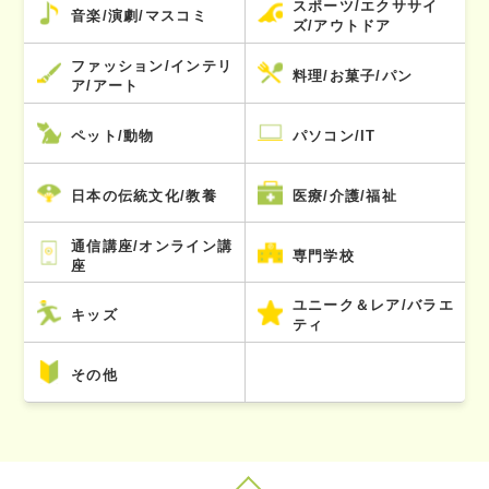
スポーツ/エクササイ
音楽/演劇/マスコミ
ズ/アウトドア
ファッション/インテリ
料理/お菓子/パン
ア/アート
ペット/動物
パソコン/IT
日本の伝統文化/教養
医療/介護/福祉
通信講座/オンライン講
専門学校
座
ユニーク＆レア/バラエ
キッズ
ティ
その他