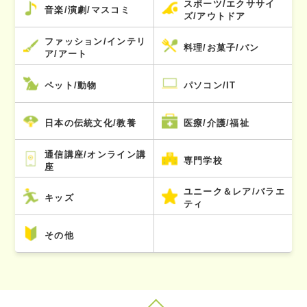
スポーツ/エクササイ
音楽/演劇/マスコミ
ズ/アウトドア
ファッション/インテリ
料理/お菓子/パン
ア/アート
ペット/動物
パソコン/IT
日本の伝統文化/教養
医療/介護/福祉
通信講座/オンライン講
専門学校
座
ユニーク＆レア/バラエ
キッズ
ティ
その他