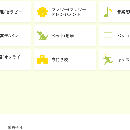
フラワー/フラワー
心理/セラピー
音楽/
アレンジメント
お菓子/パン
ペット/動物
パソコ
座/オンライ
専門学校
キッズ
運営会社