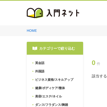
HOME
カテゴリーで絞り込む
0
英会話
件
外国語
該当する
ビジネス資格/スキルアップ
健康/ボディケア/整体
美容/エステ/ネイル
ダンス/フラダンス/舞踏