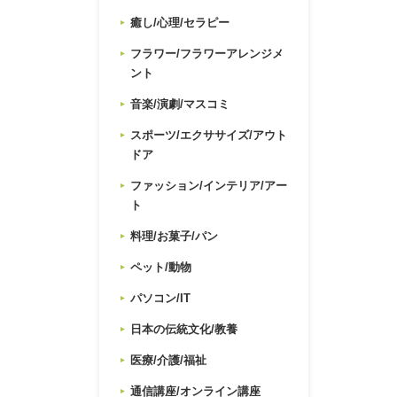
癒し/心理/セラピー
フラワー/フラワーアレンジメ
ント
音楽/演劇/マスコミ
スポーツ/エクササイズ/アウト
ドア
ファッション/インテリア/アー
ト
料理/お菓子/パン
ペット/動物
パソコン/IT
日本の伝統文化/教養
医療/介護/福祉
通信講座/オンライン講座