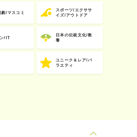
スポーツ/エクササ
演劇/マスコミ
イズ/アウトドア
日本の伝統文化/教
ン/IT
養
ユニーク＆レア/バ
ラエティ