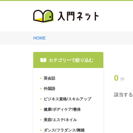
HOME
カテゴリーで絞り込む
0
英会話
件
外国語
該当する
ビジネス資格/スキルアップ
健康/ボディケア/整体
美容/エステ/ネイル
ダンス/フラダンス/舞踏