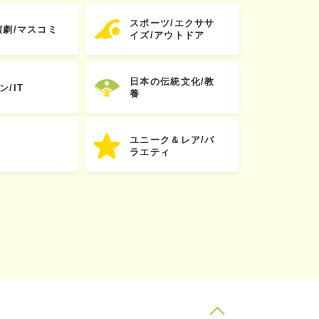
スポーツ/エクササ
演劇/マスコミ
イズ/アウトドア
日本の伝統文化/教
ン/IT
養
ユニーク＆レア/バ
ラエティ