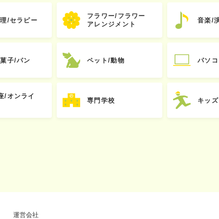
フラワー/フラワー
心理/セラピー
音楽/
アレンジメント
お菓子/パン
ペット/動物
パソコ
座/オンライ
専門学校
キッズ
運営会社