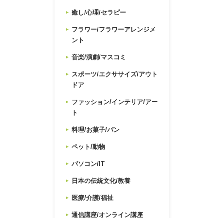
癒し/心理/セラピー
フラワー/フラワーアレンジメ
ント
音楽/演劇/マスコミ
スポーツ/エクササイズ/アウト
ドア
ファッション/インテリア/アー
ト
料理/お菓子/パン
ペット/動物
パソコン/IT
日本の伝統文化/教養
医療/介護/福祉
通信講座/オンライン講座