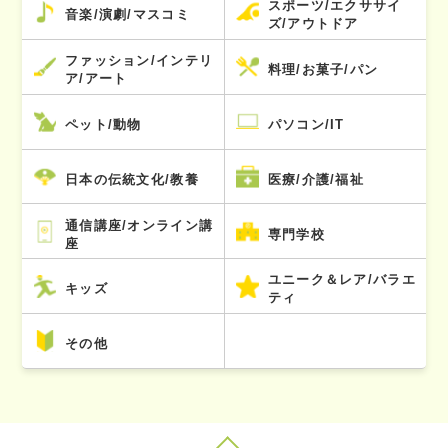
スポーツ/エクササイ
音楽/演劇/マスコミ
ズ/アウトドア
ファッション/インテリ
料理/お菓子/パン
ア/アート
ペット/動物
パソコン/IT
日本の伝統文化/教養
医療/介護/福祉
通信講座/オンライン講
専門学校
座
ユニーク＆レア/バラエ
キッズ
ティ
その他