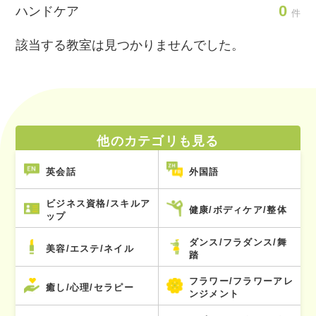
0
ハンドケア
件
該当する教室は見つかりませんでした。
他のカテゴリも見る
英会話
外国語
ビジネス資格/スキルア
健康/ボディケア/整体
ップ
ダンス/フラダンス/舞
美容/エステ/ネイル
踏
フラワー/フラワーアレ
癒し/心理/セラピー
ンジメント