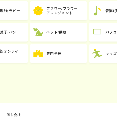
フラワー/フラワー
心理/セラピー
音楽/
アレンジメント
お菓子/パン
ペット/動物
パソコ
座/オンライ
専門学校
キッズ
運営会社