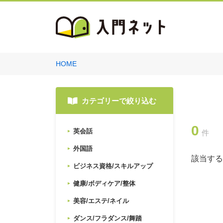
HOME
カテゴリーで絞り込む
0
英会話
件
外国語
該当する
ビジネス資格/スキルアップ
健康/ボディケア/整体
美容/エステ/ネイル
ダンス/フラダンス/舞踏