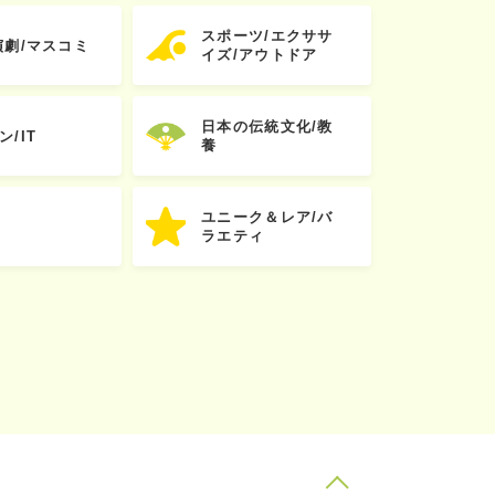
スポーツ/エクササ
演劇/マスコミ
イズ/アウトドア
日本の伝統文化/教
ン/IT
養
ユニーク＆レア/バ
ラエティ