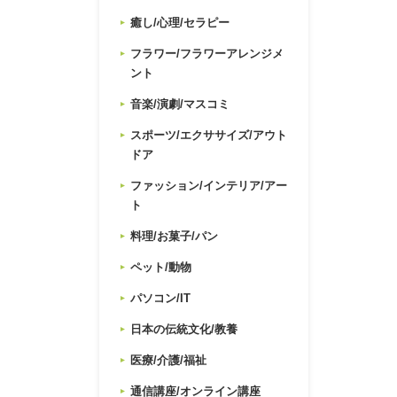
癒し/心理/セラピー
フラワー/フラワーアレンジメ
ント
音楽/演劇/マスコミ
スポーツ/エクササイズ/アウト
ドア
ファッション/インテリア/アー
ト
料理/お菓子/パン
ペット/動物
パソコン/IT
日本の伝統文化/教養
医療/介護/福祉
通信講座/オンライン講座