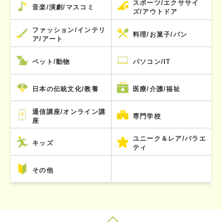
スポーツ/エクササイ
音楽/演劇/マスコミ
ズ/アウトドア
ファッション/インテリ
料理/お菓子/パン
ア/アート
ペット/動物
パソコン/IT
日本の伝統文化/教養
医療/介護/福祉
通信講座/オンライン講
専門学校
座
ユニーク＆レア/バラエ
キッズ
ティ
その他