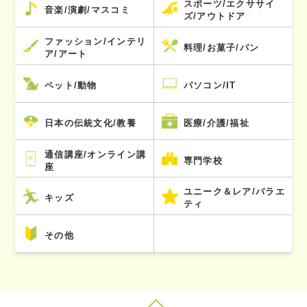
スポーツ/エクササイ
音楽/演劇/マスコミ
ズ/アウトドア
ファッション/インテリ
料理/お菓子/パン
ア/アート
ペット/動物
パソコン/IT
日本の伝統文化/教養
医療/介護/福祉
通信講座/オンライン講
専門学校
座
ユニーク＆レア/バラエ
キッズ
ティ
その他