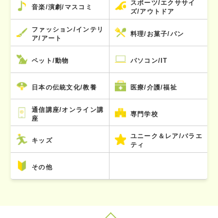
スポーツ/エクササイ
音楽/演劇/マスコミ
ズ/アウトドア
ファッション/インテリ
料理/お菓子/パン
ア/アート
ペット/動物
パソコン/IT
日本の伝統文化/教養
医療/介護/福祉
通信講座/オンライン講
専門学校
座
ユニーク＆レア/バラエ
キッズ
ティ
その他