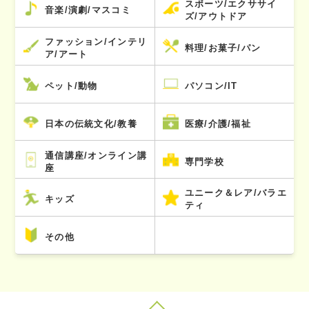
スポーツ/エクササイ
音楽/演劇/マスコミ
ズ/アウトドア
ファッション/インテリ
料理/お菓子/パン
ア/アート
ペット/動物
パソコン/IT
日本の伝統文化/教養
医療/介護/福祉
通信講座/オンライン講
専門学校
座
ユニーク＆レア/バラエ
キッズ
ティ
その他