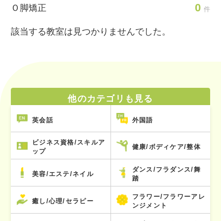
0
Ｏ脚矯正
件
該当する教室は見つかりませんでした。
他のカテゴリも見る
英会話
外国語
ビジネス資格/スキルア
健康/ボディケア/整体
ップ
ダンス/フラダンス/舞
美容/エステ/ネイル
踏
フラワー/フラワーアレ
癒し/心理/セラピー
ンジメント