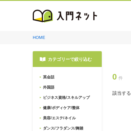
HOME
カテゴリーで絞り込む
0
英会話
件
外国語
該当する
ビジネス資格/スキルアップ
健康/ボディケア/整体
美容/エステ/ネイル
ダンス/フラダンス/舞踏