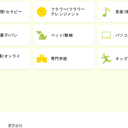
フラワー/フラワー
心理/セラピー
音楽/
アレンジメント
お菓子/パン
ペット/動物
パソコ
座/オンライ
専門学校
キッズ
運営会社