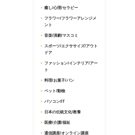
癒し/心理/セラピー
フラワー/フラワーアレンジメ
ント
音楽/演劇/マスコミ
スポーツ/エクササイズ/アウト
ドア
ファッション/インテリア/アー
ト
料理/お菓子/パン
ペット/動物
パソコン/IT
日本の伝統文化/教養
医療/介護/福祉
通信講座/オンライン講座