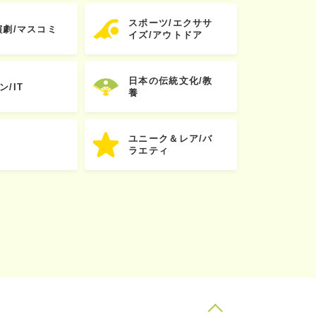
スポーツ/エクササ
演劇/マスコミ
イズ/アウトドア
日本の伝統文化/教
ン/IT
養
ユニーク＆レア/バ
ラエティ