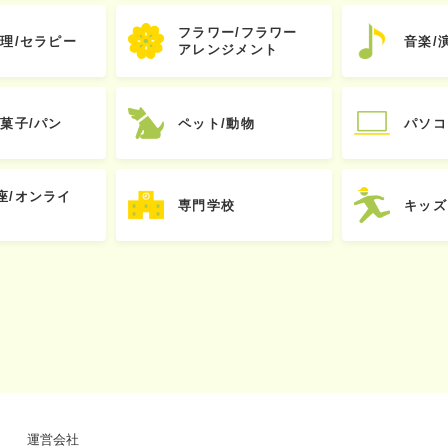
フラワー/フラワー
心理/セラピー
音楽/
アレンジメント
お菓子/パン
ペット/動物
パソコ
座/オンライ
専門学校
キッズ
運営会社