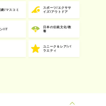
スポーツ/エクササ
演劇/マスコミ
イズ/アウトドア
日本の伝統文化/教
ン/IT
養
ユニーク＆レア/バ
ラエティ