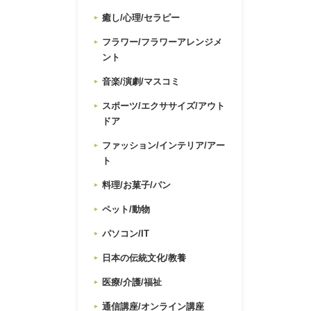
癒し/心理/セラピー
フラワー/フラワーアレンジメ
ント
音楽/演劇/マスコミ
スポーツ/エクササイズ/アウト
ドア
ファッション/インテリア/アー
ト
料理/お菓子/パン
ペット/動物
パソコン/IT
日本の伝統文化/教養
医療/介護/福祉
通信講座/オンライン講座