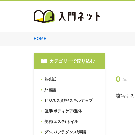
HOME
カテゴリーで絞り込む
0
英会話
件
外国語
該当する
ビジネス資格/スキルアップ
健康/ボディケア/整体
美容/エステ/ネイル
ダンス/フラダンス/舞踏