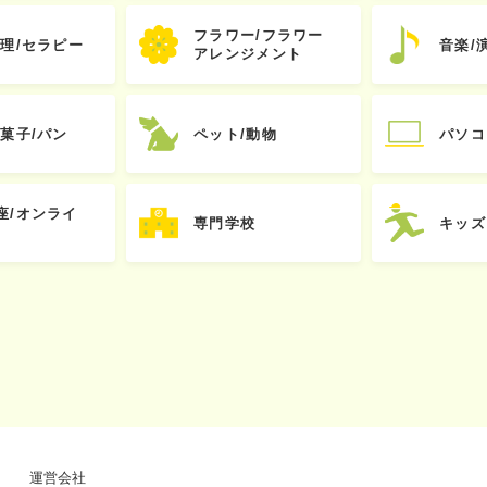
フラワー/フラワー
心理/セラピー
音楽/
アレンジメント
お菓子/パン
ペット/動物
パソコ
座/オンライ
専門学校
キッズ
運営会社