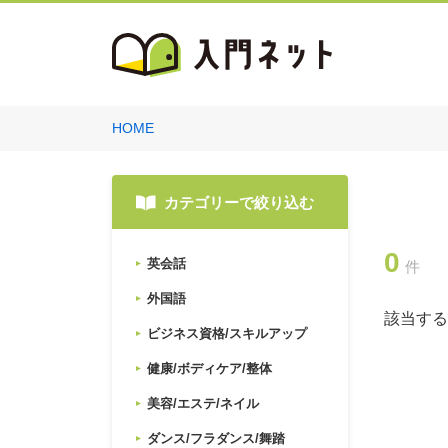
HOME
カテゴリーで絞り込む
0
英会話
件
外国語
該当する
ビジネス資格/スキルアップ
健康/ボディケア/整体
美容/エステ/ネイル
ダンス/フラダンス/舞踏