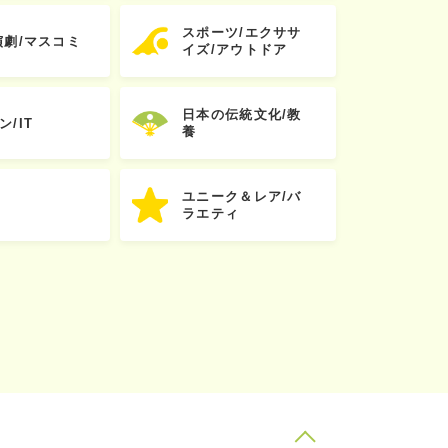
スポーツ/エクササ
演劇/マスコミ
イズ/アウトドア
日本の伝統文化/教
ン/IT
養
ユニーク＆レア/バ
ラエティ