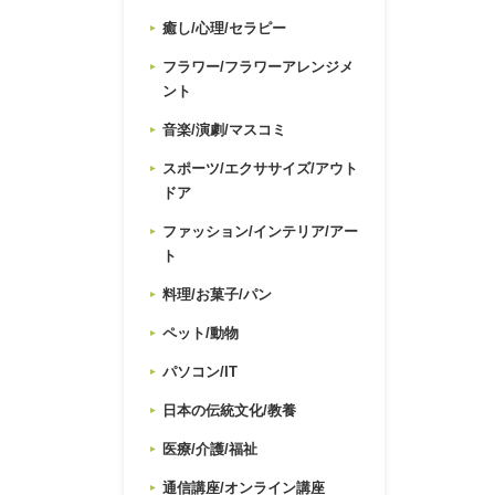
癒し/心理/セラピー
フラワー/フラワーアレンジメ
ント
音楽/演劇/マスコミ
スポーツ/エクササイズ/アウト
ドア
ファッション/インテリア/アー
ト
料理/お菓子/パン
ペット/動物
パソコン/IT
日本の伝統文化/教養
医療/介護/福祉
通信講座/オンライン講座