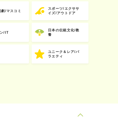
スポーツ/エクササ
演劇/マスコミ
イズ/アウトドア
日本の伝統文化/教
ン/IT
養
ユニーク＆レア/バ
ラエティ