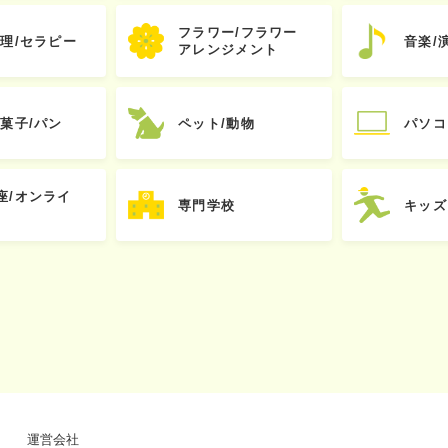
フラワー/フラワー
心理/セラピー
音楽/
アレンジメント
お菓子/パン
ペット/動物
パソコ
座/オンライ
専門学校
キッズ
運営会社