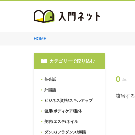
HOME
カテゴリーで絞り込む
0
英会話
件
外国語
該当する
ビジネス資格/スキルアップ
健康/ボディケア/整体
美容/エステ/ネイル
ダンス/フラダンス/舞踏