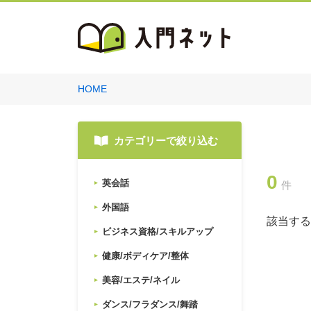
HOME
カテゴリーで絞り込む
0
英会話
件
外国語
該当する
ビジネス資格/スキルアップ
健康/ボディケア/整体
美容/エステ/ネイル
ダンス/フラダンス/舞踏