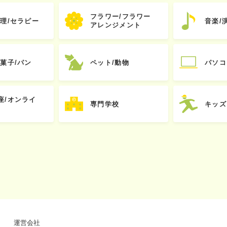
フラワー/フラワー
心理/セラピー
音楽/
アレンジメント
お菓子/パン
ペット/動物
パソコ
座/オンライ
専門学校
キッズ
運営会社