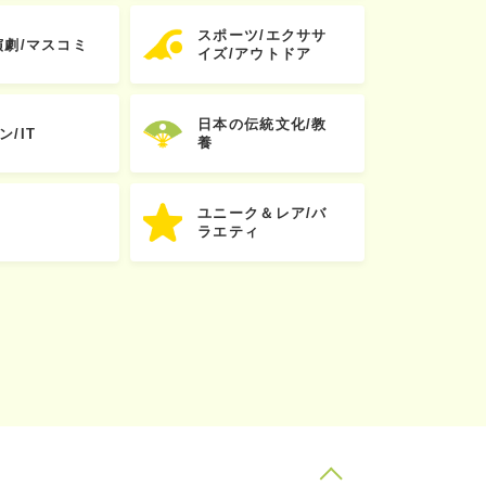
スポーツ/エクササ
演劇/マスコミ
イズ/アウトドア
日本の伝統文化/教
ン/IT
養
ユニーク＆レア/バ
ラエティ