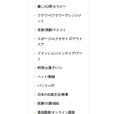
癒し/心理/セラピー
フラワー/フラワーアレンジメ
ント
音楽/演劇/マスコミ
スポーツ/エクササイズ/アウト
ドア
ファッション/インテリア/アー
ト
料理/お菓子/パン
ペット/動物
パソコン/IT
日本の伝統文化/教養
医療/介護/福祉
通信講座/オンライン講座