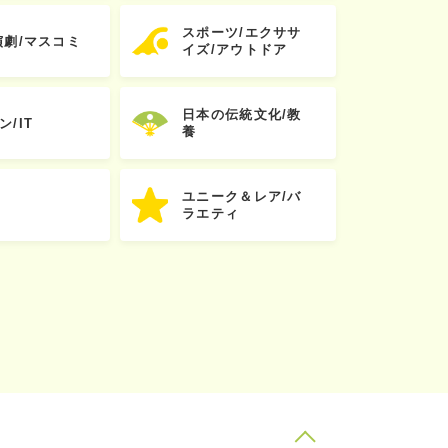
スポーツ/エクササ
演劇/マスコミ
イズ/アウトドア
日本の伝統文化/教
ン/IT
養
ユニーク＆レア/バ
ラエティ