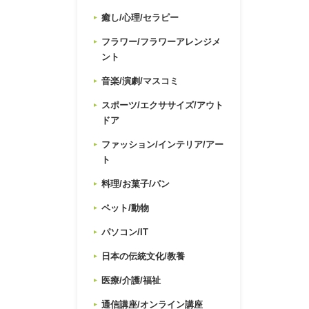
癒し/心理/セラピー
フラワー/フラワーアレンジメ
ント
音楽/演劇/マスコミ
スポーツ/エクササイズ/アウト
ドア
ファッション/インテリア/アー
ト
料理/お菓子/パン
ペット/動物
パソコン/IT
日本の伝統文化/教養
医療/介護/福祉
通信講座/オンライン講座