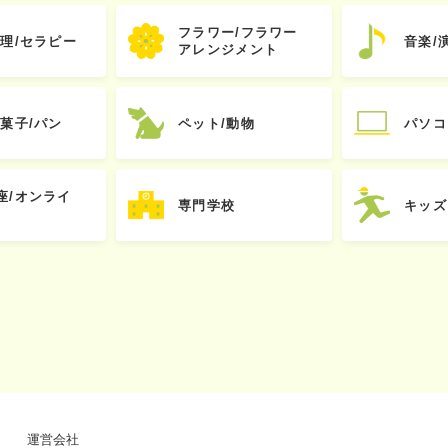
フラワー/フラワー
心理/セラピー
音楽/
アレンジメント
お菓子/パン
ペット/動物
パソコ
座/オンライ
専門学校
キッズ
運営会社