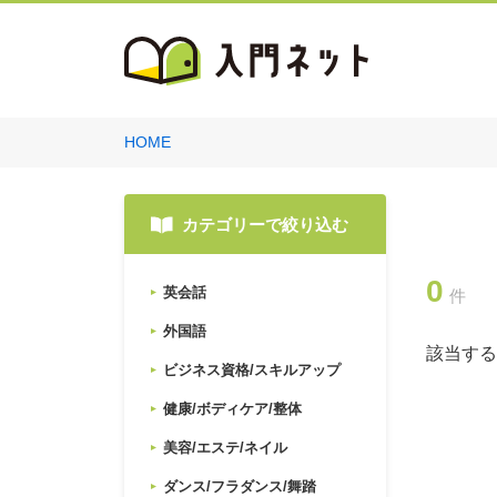
HOME
カテゴリーで絞り込む
0
英会話
件
外国語
該当する
ビジネス資格/スキルアップ
健康/ボディケア/整体
美容/エステ/ネイル
ダンス/フラダンス/舞踏